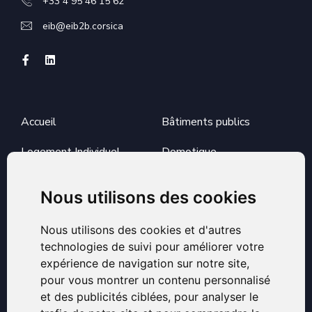
+33 4 95 46 15 62
eib@eib2b.corsica
Accueil
Bâtiments publics
Logement Individuel
Domotique
Alarme & Sécurité
Véhicules électriques
Nous utilisons des cookies
Motorisation Portail &
Réalisations
Nous utilisons des cookies et d'autres
Garage
Présentation
technologies de suivi pour améliorer votre
Hôtels & Locaux
expérience de navigation sur notre site,
Contact
Commerciaux
pour vous montrer un contenu personnalisé
et des publicités ciblées, pour analyser le
Logements Collectifs