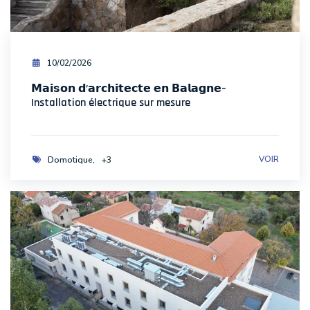
10/02/2026
𝗠𝗮𝗶𝘀𝗼𝗻 𝗱’𝗮𝗿𝗰𝗵𝗶𝘁𝗲𝗰𝘁𝗲 𝗲𝗻 𝗕𝗮𝗹𝗮𝗴𝗻𝗲–
Installation électrique sur mesure
VOIR
Domotique
+3